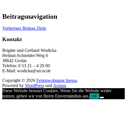
Beitragsnavigation
Vorheriger Beitrag
Diele
Kontakt
Brigitte und Gerhard Wodicka
Helmut-Schneider-Weg 6
38642 Goslar
Telefon: 0 53 21 – 4 29 00
E-Mail: wodicka@arcor.de
Copyright © 2026
Ferienwohnung Inessa
.
Powered by
WordPress
und
Arouse
.
Diese Website benutzt Cookies. Wenn Sie die Website weiter
nutzen, gehen wir von Ihrem Einverständnis aus.
OK