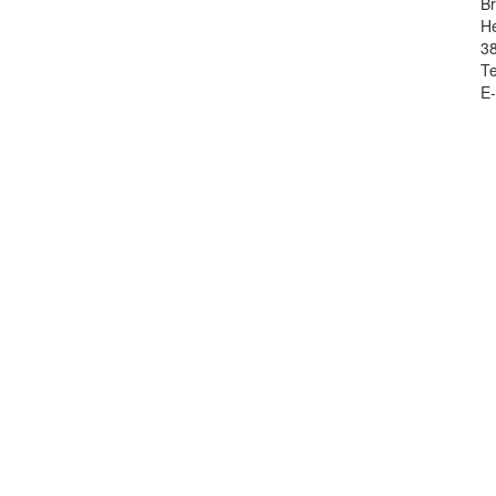
Br
H
3
Te
E-