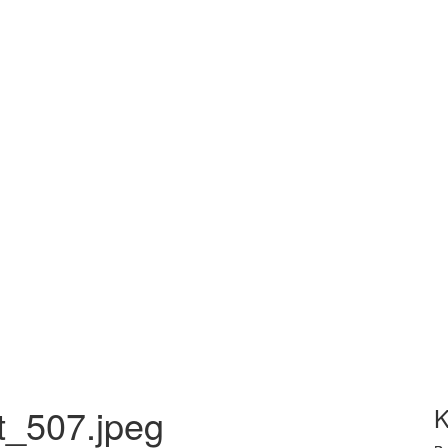
t_507.jpeg
K