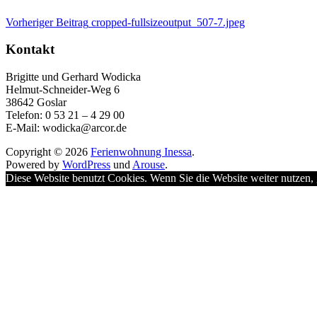
Beitragsnavigation
Vorheriger Beitrag
cropped-fullsizeoutput_507-7.jpeg
Kontakt
Brigitte und Gerhard Wodicka
Helmut-Schneider-Weg 6
38642 Goslar
Telefon: 0 53 21 – 4 29 00
E-Mail: wodicka@arcor.de
Copyright © 2026
Ferienwohnung Inessa
.
Powered by
WordPress
und
Arouse
.
Diese Website benutzt Cookies. Wenn Sie die Website weiter nutzen,